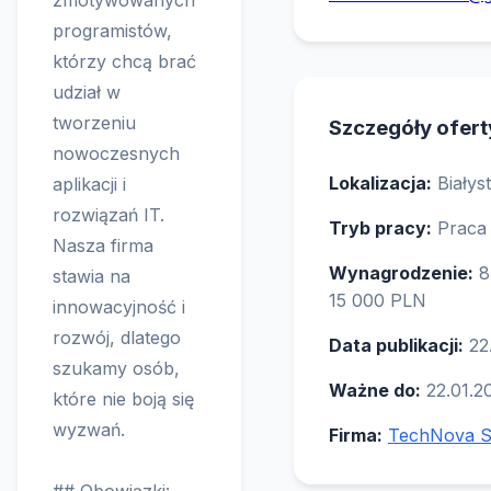
zmotywowanych
programistów,
którzy chcą brać
udział w
tworzeniu
Szczegóły ofert
nowoczesnych
Lokalizacja:
Białys
aplikacji i
rozwiązań IT.
Tryb pracy:
Praca
Nasza firma
Wynagrodzenie:
8
stawia na
15 000 PLN
innowacyjność i
rozwój, dlatego
Data publikacji:
22
szukamy osób,
Ważne do:
22.01.2
które nie boją się
wyzwań.
Firma:
TechNova S