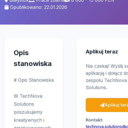
Białystok
Praca zdalna
8 000 - 15 000 PLN
Opublikowano: 22.01.2026
Aplikuj teraz
Opis
stanowiska
Nie czekaj! Wyślij 
aplikację i dołącz d
# Opis Stanowiska
zespołu TechNova
Solutions.
W TechNova
Solutions
Aplikuj ter
poszukujemy
kreatywnych i
Kontakt:
technova.solutions@