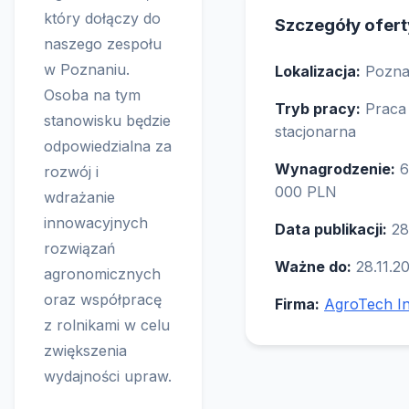
który dołączy do
Szczegóły ofert
naszego zespołu
w Poznaniu.
Lokalizacja:
Pozn
Osoba na tym
Tryb pracy:
Praca
stanowisku będzie
stacjonarna
odpowiedzialna za
Wynagrodzenie:
6
rozwój i
000 PLN
wdrażanie
innowacyjnych
Data publikacji:
28
rozwiązań
Ważne do:
28.11.2
agronomicznych
oraz współpracę
Firma:
AgroTech In
z rolnikami w celu
zwiększenia
wydajności upraw.