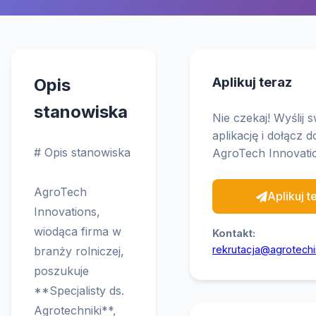
Aplikuj teraz
Opis
stanowiska
Nie czekaj! Wyślij 
aplikację i dołącz 
# Opis stanowiska
AgroTech Innovati
AgroTech
Aplikuj t
Innovations,
wiodąca firma w
Kontakt:
rekrutacja@agrotechi
branży rolniczej,
poszukuje
**Specjalisty ds.
Agrotechniki**,